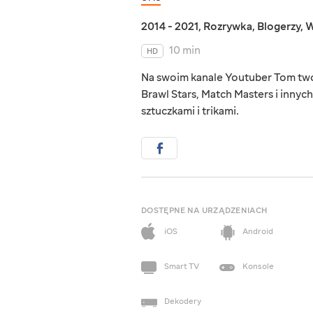
2014 - 2021
,
Rozrywka
,
Blogerzy
,
W
10 min
HD
Na swoim kanale Youtuber Tom tworz
Brawl Stars, Match Masters i innych.
sztuczkami i trikami.
DOSTĘPNE NA URZĄDZENIACH
iOS
Android
Smart TV
Konsole
Dekodery