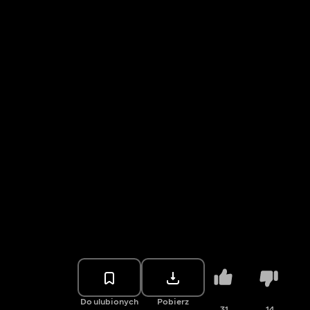
Do ulubionych
Pobierz
31
14