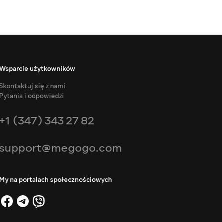
Wsparcie użytkowników
Skontaktuj się z nami
Pytania i odpowiedzi
+1 (347) 343 27 82
support@megogo.com
My na portalach społecznościowych