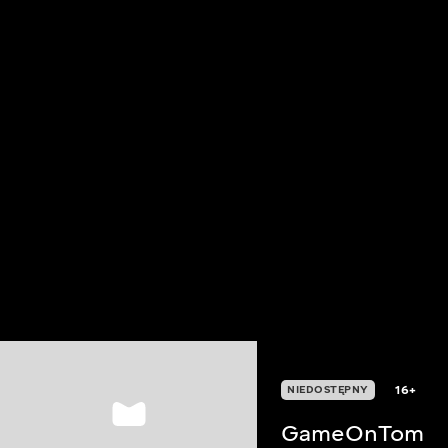
16+
NIEDOSTĘPNY
GameOnTom