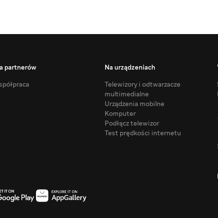
a partnerów
Na urządzeniach
półpraca
Telewizory i odtwarzacze
multimedialne
Urządzenia mobilne
Komputer
Podłącz telewizor
Test prędkości internetu