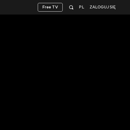
Free TV
PL
ZALOGUJ SIĘ