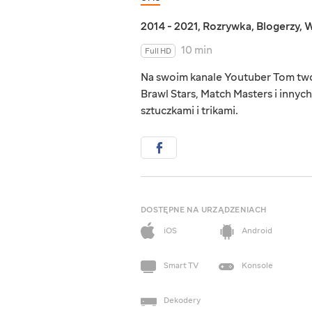
2014 - 2021
,
Rozrywka
,
Blogerzy
,
W
10 min
Full HD
Na swoim kanale Youtuber Tom tworz
Brawl Stars, Match Masters i innych.
sztuczkami i trikami.
DOSTĘPNE NA URZĄDZENIACH
iOS
Android
Smart TV
Konsole
Dekodery