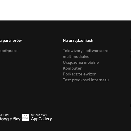
a partnerów
Na urządzeniach
półpraca
Telewizory i odtwarzacze
multimedialne
Urządzenia mobilne
Komputer
Podłącz telewizor
Test prędkości internetu