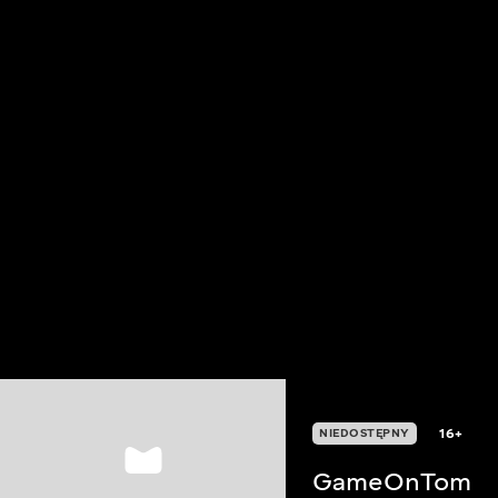
16+
NIEDOSTĘPNY
GameOnTom