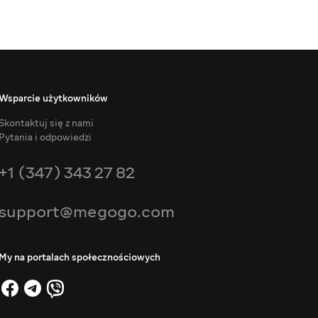
Wsparcie użytkowników
Skontaktuj się z nami
Pytania i odpowiedzi
+1 (347) 343 27 82
support@megogo.com
My na portalach społecznościowych