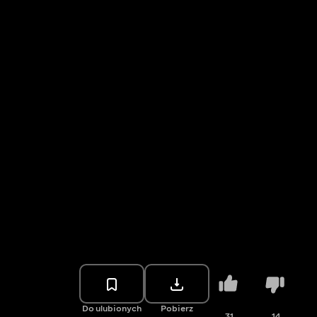
Do ulubionych
Pobierz
31
14