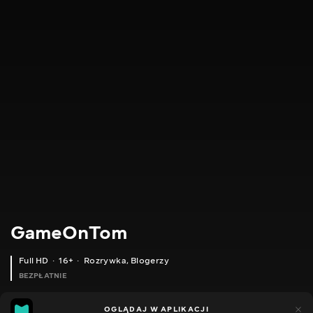
GameOnTom
Full HD
16+
Rozrywka
,
Blogerzy
BEZPŁATNIE
31
14
OGLĄDAJ W APLIKACJI