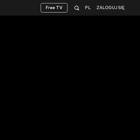
Free TV
PL
ZALOGUJ SIĘ