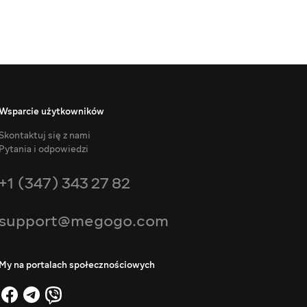
Wsparcie użytkowników
Skontaktuj się z nami
Pytania i odpowiedzi
+1 (347) 343 27 82
support@megogo.com
My na portalach społecznościowych