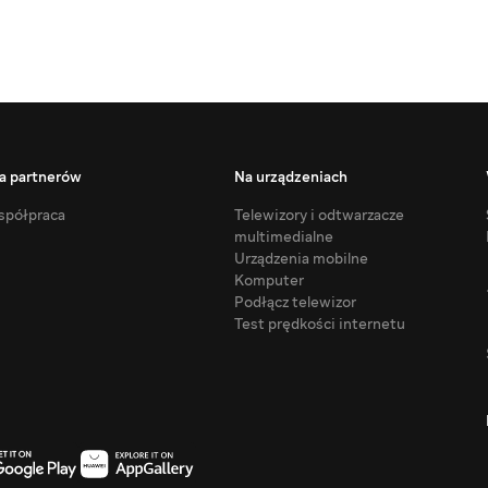
a partnerów
Na urządzeniach
półpraca
Telewizory i odtwarzacze
multimedialne
Urządzenia mobilne
Komputer
Podłącz telewizor
Test prędkości internetu