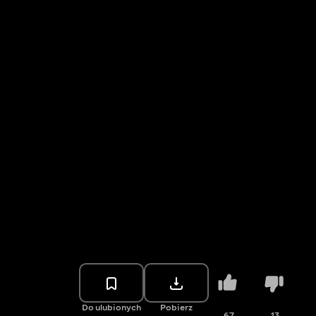
Do ulubionych
Pobierz
67
13