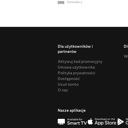
Dekodery
Dla użytkowników i
Dl
partnerów
Ws
Aktywuj kod promocyjny
Umowa użytkownika
Polityka prywatności
Dostępność
Usuń konto
O nas
Nasze aplikacje