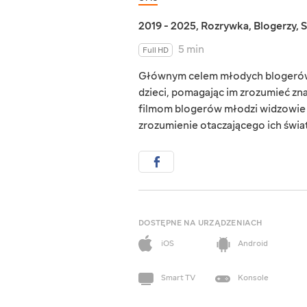
2019 - 2025
,
Rozrywka
,
Blogerzy
,
S
5 min
Full HD
Głównym celem młodych blogerów je
dzieci, pomagając im zrozumieć zna
filmom blogerów młodzi widzowie ro
zrozumienie otaczającego ich świa
DOSTĘPNE NA URZĄDZENIACH
iOS
Android
Smart TV
Konsole