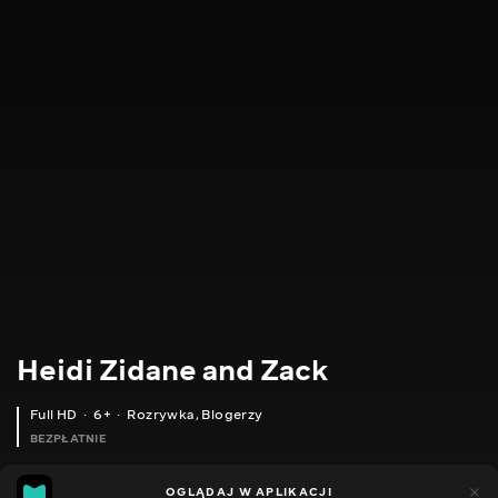
Heidi Zidane and Zack
Full HD
6+
Rozrywka
,
Blogerzy
BEZPŁATNIE
14
10
OGLĄDAJ W APLIKACJI