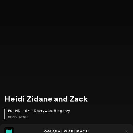
Heidi Zidane and Zack
Full HD
6+
Rozrywka
,
Blogerzy
BEZPŁATNIE
14
10
OGLĄDAJ W APLIKACJI