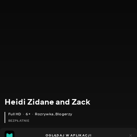
Heidi Zidane and Zack
Full HD
6+
Rozrywka
,
Blogerzy
BEZPŁATNIE
14
10
OGLĄDAJ W APLIKACJI