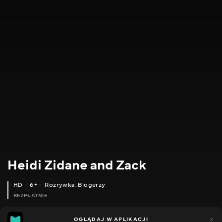
Heidi Zidane and Zack
HD
6+
Rozrywka
,
Blogerzy
BEZPŁATNIE
14
10
OGLĄDAJ W APLIKACJI