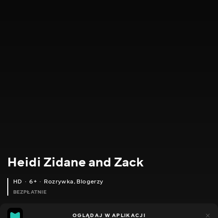
Heidi Zidane and Zack
HD
6+
Rozrywka
,
Blogerzy
BEZPŁATNIE
14
10
OGLĄDAJ W APLIKACJI