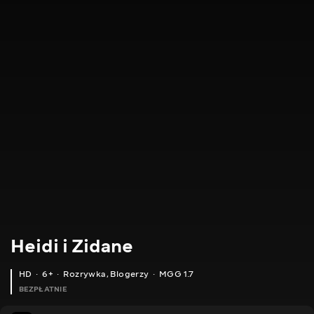
Heidi i Zidane
HD
6+
Rozrywka
,
Blogerzy
MGG 1.7
BEZPŁATNIE