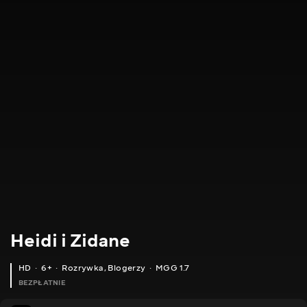
Heidi i Zidane
HD
6+
Rozrywka
,
Blogerzy
MGG 1.7
BEZPŁATNIE