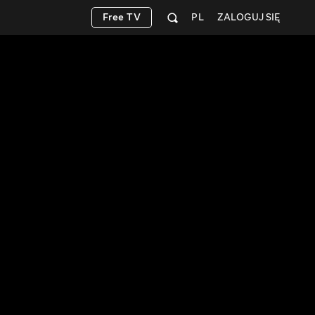
Free TV
PL
ZALOGUJ SIĘ