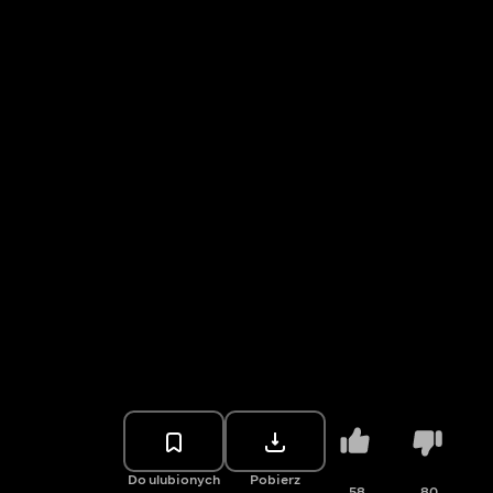
Do ulubionych
Pobierz
58
80