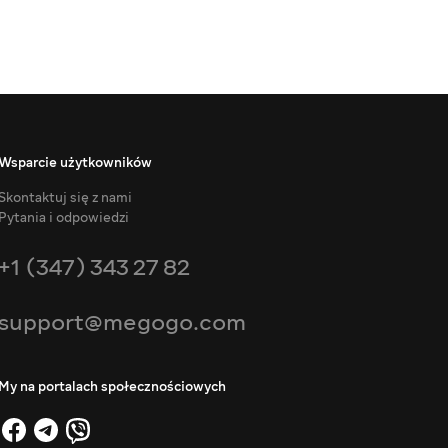
Wsparcie użytkowników
Skontaktuj się z nami
Pytania i odpowiedzi
+1 (347) 343 27 82
support@megogo.com
My na portalach społecznościowych