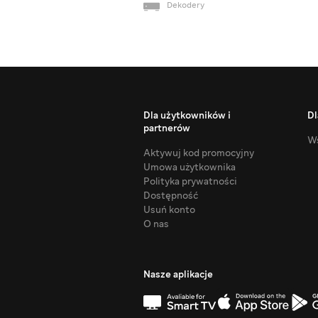
Dekodery
Dla użytkowników i
Dl
partnerów
Ws
Aktywuj kod promocyjny
Umowa użytkownika
Polityka prywatności
Dostępność
Usuń konto
O nas
Nasze aplikacje