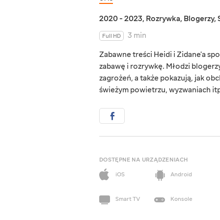
2020 - 2023
,
Rozrywka
,
Blogerzy
,
3 min
Full HD
Zabawne treści Heidi i Zidane'a s
zabawę i rozrywkę. Młodzi blogerz
zagrożeń, a także pokazują, jak ob
świeżym powietrzu, wyzwaniach itp
DOSTĘPNE NA URZĄDZENIACH
iOS
Android
Smart TV
Konsole