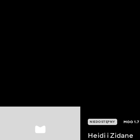
MGG
1.7
NIEDOSTĘPNY
Heidi i Zidane