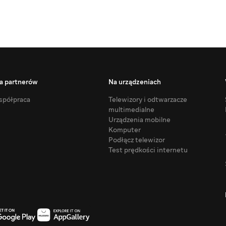
a partnerów
Na urządzeniach
półpraca
Telewizory i odtwarzacze
multimedialne
Urządzenia mobilne
Komputer
Podłącz telewizor
Test prędkości internetu