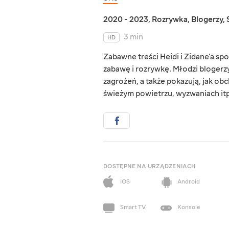
2020 - 2023
,
Rozrywka
,
Blogerzy
,
3 min
HD
Zabawne treści Heidi i Zidane'a s
zabawę i rozrywkę. Młodzi blogerz
zagrożeń, a także pokazują, jak ob
świeżym powietrzu, wyzwaniach itp
DOSTĘPNE NA URZĄDZENIACH
iOS
Android
Smart TV
Konsole