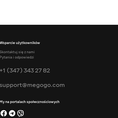
Wsparcie użytkowników
Skontaktuj się z nami
Pytania i odpowiedzi
+1 (347) 343 27 82
support@megogo.com
My na portalach społecznościowych