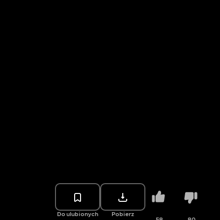
Do ulubionych
Pobierz
58
80