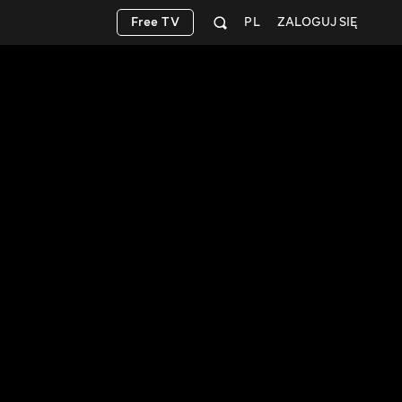
Free TV
PL
ZALOGUJ SIĘ