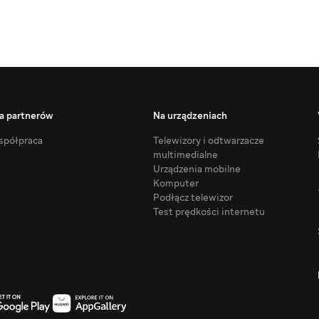
a partnerów
Na urządzeniach
półpraca
Telewizory i odtwarzacze
multimedialne
Urządzenia mobilne
Komputer
Podłącz telewizor
Test prędkości internetu