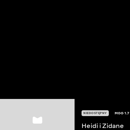
MGG
1.7
NIEDOSTĘPNY
Heidi i Zidane