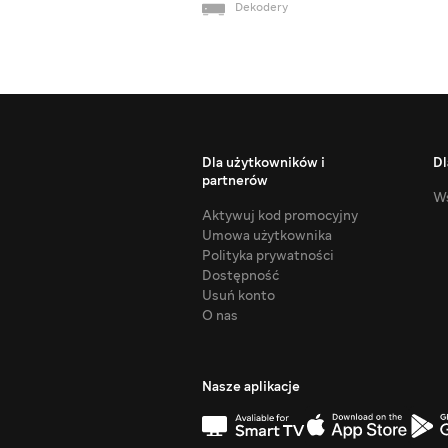
Dekodery
Dla użytkowników i
Dl
partnerów
Ws
Aktywuj kod promocyjny
Umowa użytkownika
Polityka prywatności
Dostępność
Usuń konto
O nas
Nasze aplikacje