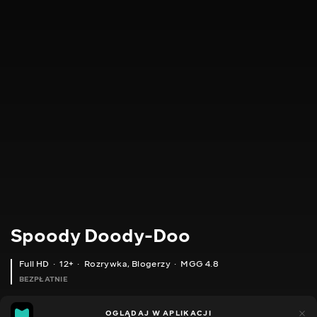
Spoody Doody-Doo
Full HD
12+
Rozrywka
,
Blogerzy
MGG 4.8
BEZPŁATNIE
MGG
448
OGLĄDAJ W APLIKACJI
144