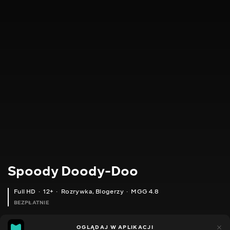
Spoody Doody-Doo
Full HD
12+
Rozrywka
,
Blogerzy
MGG 4.8
BEZPŁATNIE
MGG
448
OGLĄDAJ W APLIKACJI
144