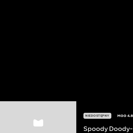
MGG
4.
NIEDOSTĘPNY
Spoody Doody