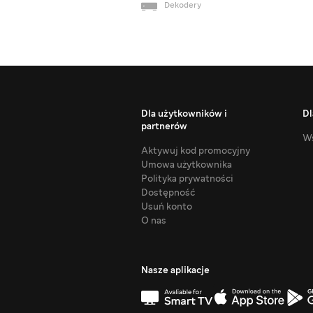
Dekodery
Dla użytkowników i
Dl
partnerów
Ws
Aktywuj kod promocyjny
Umowa użytkownika
Polityka prywatności
Dostępność
Usuń konto
O nas
Nasze aplikacje