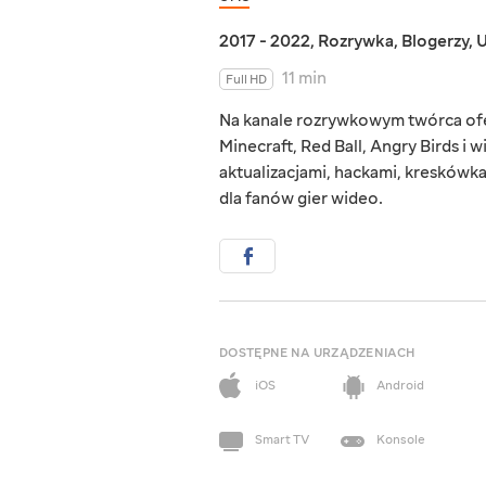
2017 - 2022
,
Rozrywka
,
Blogerzy
,
U
11 min
Full HD
Na kanale rozrywkowym twórca ofer
Minecraft, Red Ball, Angry Birds i 
aktualizacjami, hackami, kreskówk
dla fanów gier wideo.
DOSTĘPNE NA URZĄDZENIACH
iOS
Android
Smart TV
Konsole