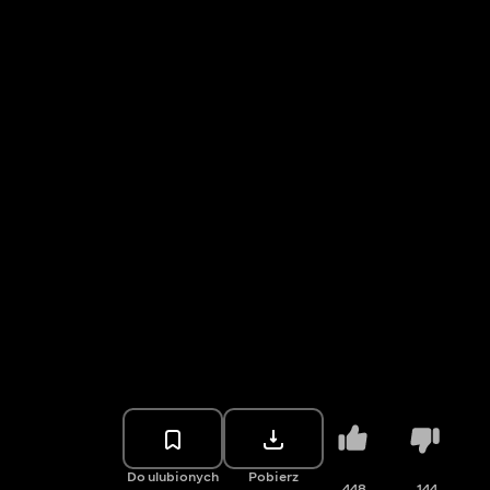
Do ulubionych
Pobierz
448
144