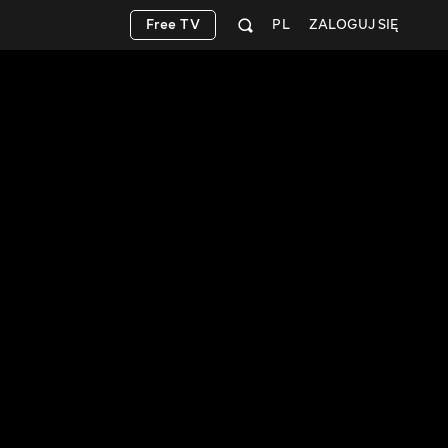
Free TV
PL
ZALOGUJ SIĘ