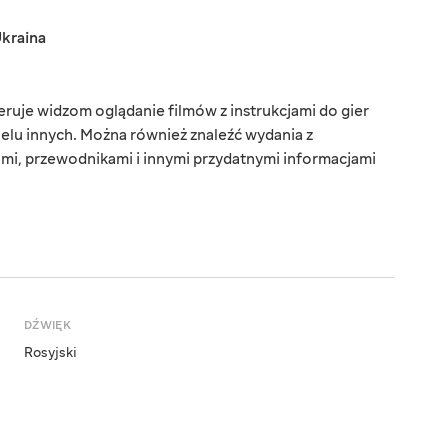
kraina
uje widzom oglądanie filmów z instrukcjami do gier
wielu innych. Można również znaleźć wydania z
ami, przewodnikami i innymi przydatnymi informacjami
DŹWIĘK
Rosyjski