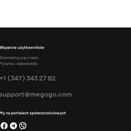
Wsparcie użytkowników
Skontaktuj się z nami
Pytania i odpowiedzi
+1 (347) 343 27 82
support@megogo.com
My na portalach społecznościowych