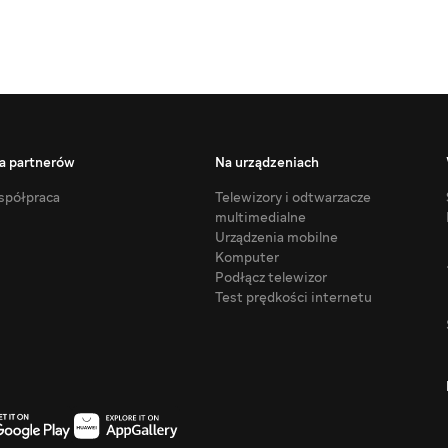
a partnerów
Na urządzeniach
półpraca
Telewizory i odtwarzacze
multimedialne
Urządzenia mobilne
Komputer
Podłącz telewizor
Test prędkości internetu