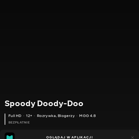
Spoody Doody-Doo
Full HD
12+
Rozrywka
,
Blogerzy
MGG 4.8
BEZPŁATNIE
MGG
446
144
OGLĄDAJ W APLIKACJI