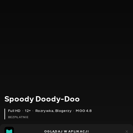
Spoody Doody-Doo
Full HD
12+
Rozrywka
,
Blogerzy
MGG 4.8
BEZPŁATNIE
MGG
448
OGLĄDAJ W APLIKACJI
144