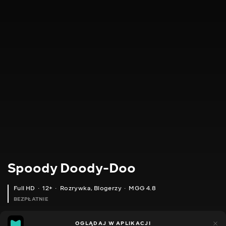
Spoody Doody-Doo
Full HD
12+
Rozrywka
,
Blogerzy
MGG 4.8
BEZPŁATNIE
MGG
448
OGLĄDAJ W APLIKACJI
144