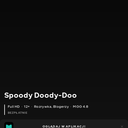
Spoody Doody-Doo
Full HD
12+
Rozrywka
,
Blogerzy
MGG 4.8
BEZPŁATNIE
MGG
446
144
OGLĄDAJ W APLIKACJI