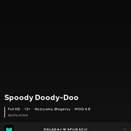
Spoody Doody-Doo
Full HD
12+
Rozrywka
,
Blogerzy
MGG 4.8
BEZPŁATNIE
MGG
448
OGLĄDAJ W APLIKACJI
144