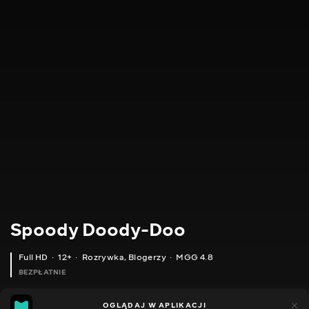
Spoody Doody-Doo
Full HD
12+
Rozrywka
,
Blogerzy
MGG 4.8
BEZPŁATNIE
MGG
448
OGLĄDAJ W APLIKACJI
144