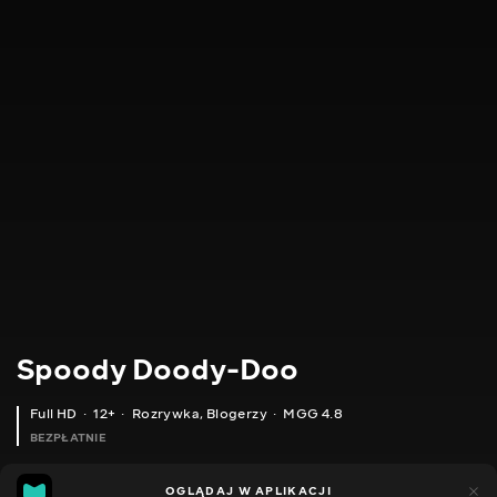
Spoody Doody-Doo
Full HD
12+
Rozrywka
,
Blogerzy
MGG 4.8
BEZPŁATNIE
MGG
448
OGLĄDAJ W APLIKACJI
144