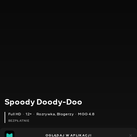
Spoody Doody-Doo
Full HD
12+
Rozrywka
,
Blogerzy
MGG 4.8
BEZPŁATNIE
MGG
448
OGLĄDAJ W APLIKACJI
144