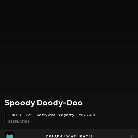
Spoody Doody-Doo
Full HD
12+
Rozrywka
,
Blogerzy
MGG 4.8
BEZPŁATNIE
MGG
448
OGLĄDAJ W APLIKACJI
144