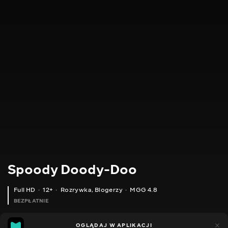
Spoody Doody-Doo
Full HD
12+
Rozrywka
,
Blogerzy
MGG 4.8
BEZPŁATNIE
MGG
448
OGLĄDAJ W APLIKACJI
144