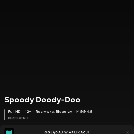
Spoody Doody-Doo
Full HD
12+
Rozrywka
,
Blogerzy
MGG 4.8
BEZPŁATNIE
MGG
448
OGLĄDAJ W APLIKACJI
144