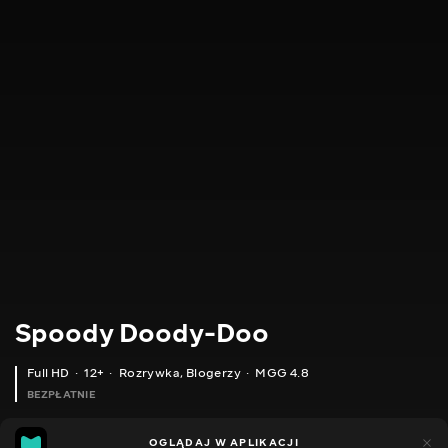
Spoody Doody-Doo
Full HD
12+
Rozrywka
,
Blogerzy
MGG 4.8
BEZPŁATNIE
MGG
446
144
OGLĄDAJ W APLIKACJI