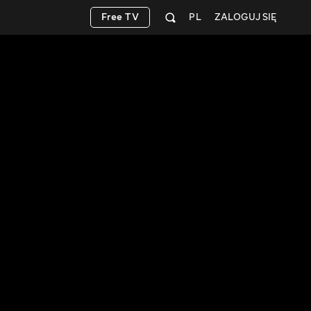
Free TV
PL
ZALOGUJ SIĘ