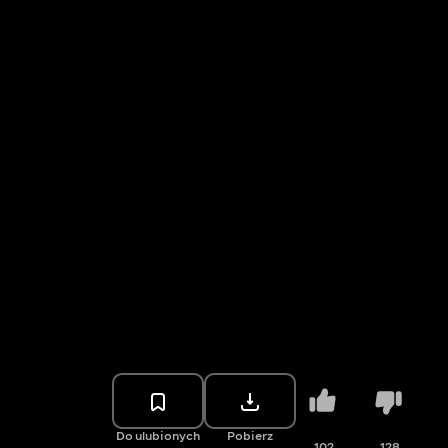
Do ulubionych
Pobierz
102
128