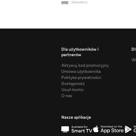
Dekodery
Dla użytkowników i
Dl
partnerów
Ws
Aktywuj kod promocyjny
Umowa użytkownika
Polityka prywatności
Dostępność
Usuń konto
O nas
Nasze aplikacje