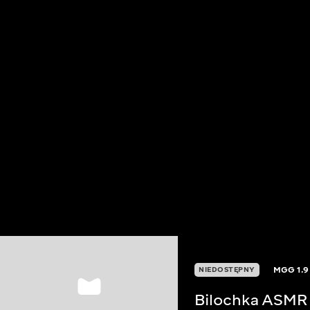
MGG
1.9
NIEDOSTĘPNY
Bilochka ASMR