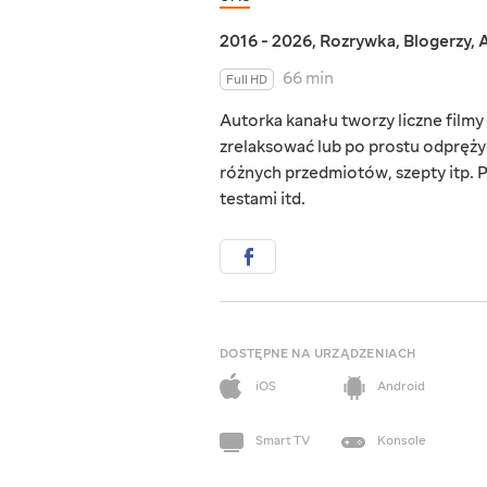
2016 - 2026
,
Rozrywka
,
Blogerzy
,
A
66 min
Full HD
Autorka kanału tworzy liczne film
zrelaksować lub po prostu odprężyć
różnych przedmiotów, szepty itp. 
testami itd.
DOSTĘPNE NA URZĄDZENIACH
iOS
Android
Smart TV
Konsole