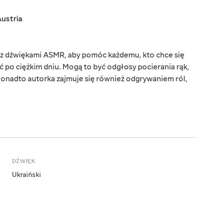
ustria
y z dźwiękami ASMR, aby pomóc każdemu, kto chce się
 po ciężkim dniu. Mogą to być odgłosy pocierania rąk,
Ponadto autorka zajmuje się również odgrywaniem ról,
DŹWIĘK
Ukraiński