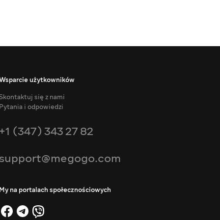
Wsparcie użytkowników
Skontaktuj się z nami
Pytania i odpowiedzi
+1 (347) 343 27 82
support@megogo.com
My na portalach społecznościowych