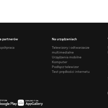
a partnerów
Na urządzeniach
półpraca
Telewizory i odtwarzacze
multimedialne
Urządzenia mobilne
Komputer
Podłącz telewizor
Test prędkości internetu