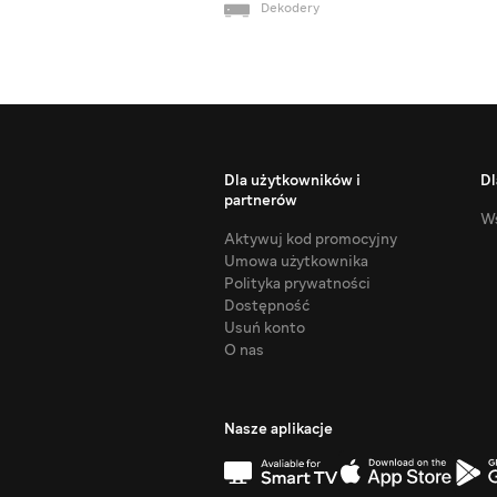
Dekodery
Dla użytkowników i
Dl
partnerów
Ws
Aktywuj kod promocyjny
Umowa użytkownika
Polityka prywatności
Dostępność
Usuń konto
O nas
Nasze aplikacje