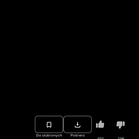
Do ulubionych
Pobierz
102
128