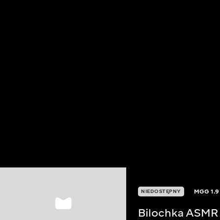
MGG
1.9
NIEDOSTĘPNY
Bilochka ASMR