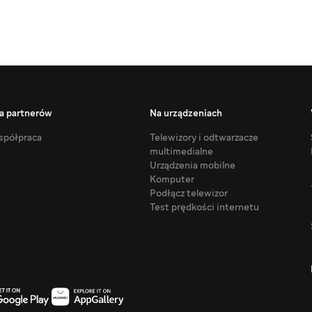
a partnerów
Na urządzeniach
półpraca
Telewizory i odtwarzacze
multimedialne
Urządzenia mobilne
Komputer
Podłącz telewizor
Test prędkości internetu