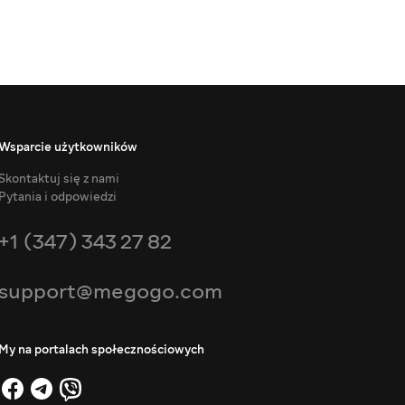
Wsparcie użytkowników
Skontaktuj się z nami
Pytania i odpowiedzi
+1 (347) 343 27 82
support@megogo.com
My na portalach społecznościowych