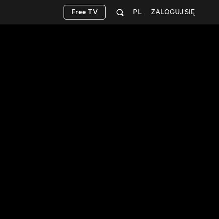
Free TV
PL
ZALOGUJ SIĘ