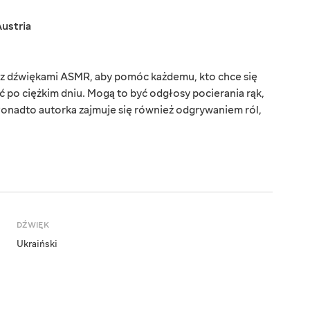
ustria
y z dźwiękami ASMR, aby pomóc każdemu, kto chce się
 po ciężkim dniu. Mogą to być odgłosy pocierania rąk,
Ponadto autorka zajmuje się również odgrywaniem ról,
DŹWIĘK
Ukraiński