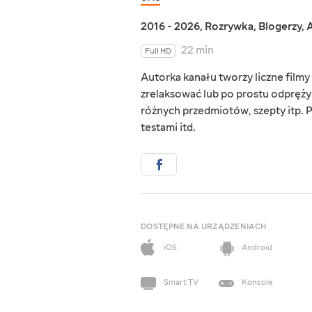
2016 - 2026
,
Rozrywka
,
Blogerzy
,
A
22 min
Full HD
Autorka kanału tworzy liczne film
zrelaksować lub po prostu odprężyć
różnych przedmiotów, szepty itp. 
testami itd.
DOSTĘPNE NA URZĄDZENIACH
iOS
Android
Smart TV
Konsole