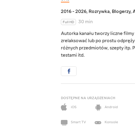
2016 - 2026
,
Rozrywka
,
Blogerzy
,
A
30 min
Full HD
Autorka kanału tworzy liczne film
zrelaksować lub po prostu odprężyć
różnych przedmiotów, szepty itp. 
testami itd.
DOSTĘPNE NA URZĄDZENIACH
iOS
Android
Smart TV
Konsole