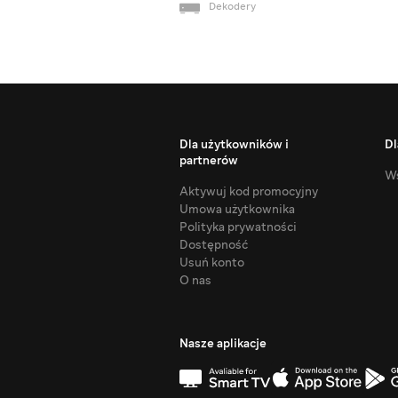
Dekodery
Dla użytkowników i
Dl
partnerów
Ws
Aktywuj kod promocyjny
Umowa użytkownika
Polityka prywatności
Dostępność
Usuń konto
O nas
Nasze aplikacje