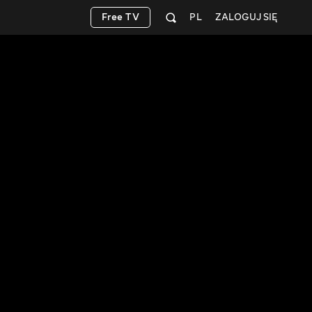
Free TV
PL
ZALOGUJ SIĘ