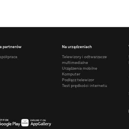
a partnerów
Na urządzeniach
półpraca
Telewizory i odtwarzacze
multimedialne
Urządzenia mobilne
Komputer
Podłącz telewizor
Test prędkości internetu