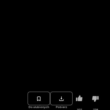
Do ulubionych
Pobierz
102
128