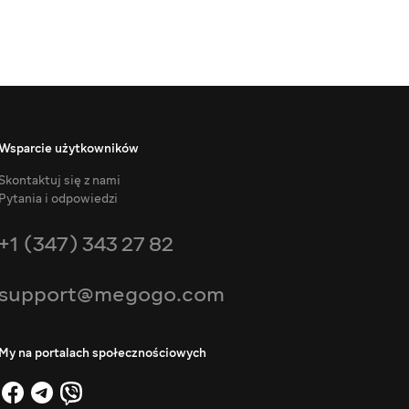
Wsparcie użytkowników
Skontaktuj się z nami
Pytania i odpowiedzi
+1 (347) 343 27 82
support@megogo.com
My na portalach społecznościowych