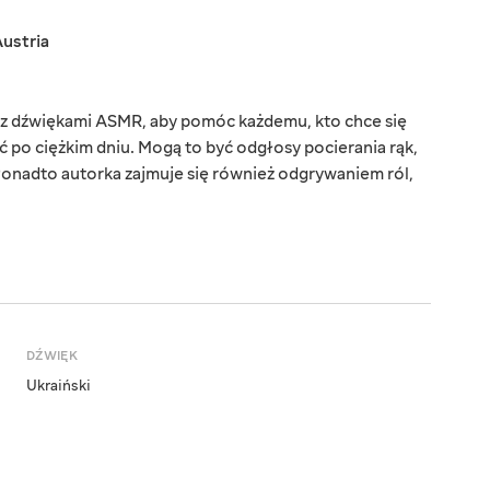
ustria
y z dźwiękami ASMR, aby pomóc każdemu, kto chce się
 po ciężkim dniu. Mogą to być odgłosy pocierania rąk,
Ponadto autorka zajmuje się również odgrywaniem ról,
DŹWIĘK
Ukraiński