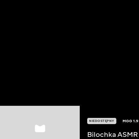
MGG
1.9
NIEDOSTĘPNY
Bilochka ASMR