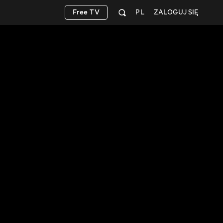
Free TV
PL
ZALOGUJ SIĘ