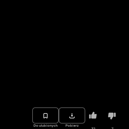
Do ulubionych
Pobierz
32
7