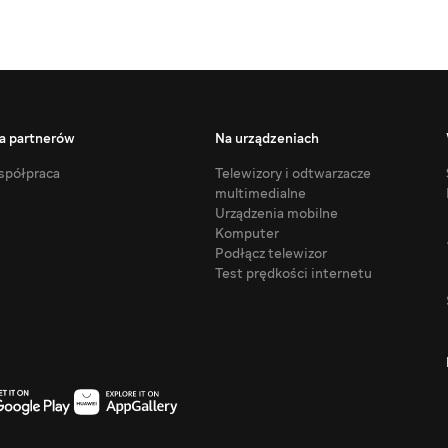
a partnerów
Na urządzeniach
półpraca
Telewizory i odtwarzacze
multimedialne
Urządzenia mobilne
Komputer
Podłącz telewizor
Test prędkości internetu