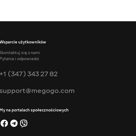
Wsparcie użytkowników
Skontaktuj się z nami
Pytania i odpowiedzi
+1 (347) 343 27 82
support@megogo.com
My na portalach społecznościowych