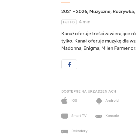
2021 - 2026
,
Muzyczne
,
Rozrywka
,
4 min
Full HD
Kanał oferuje treści zawierające r
tylko. Kanał oferuje muzykę dla ws
Madonna, Enigma, Milen Farmer ora
DOSTĘPNE NA URZĄDZENIACH
iOS
Android
Smart TV
Konsole
Dekodery