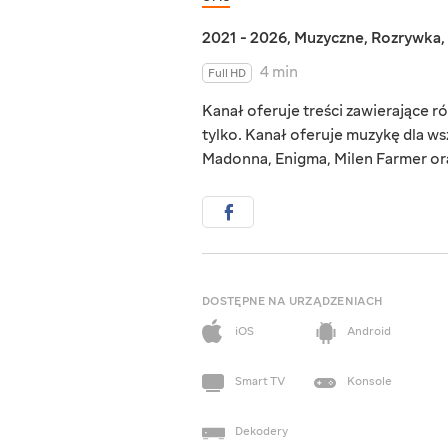
2021 - 2026
,
Muzyczne
,
Rozrywka
,
4 min
Full HD
Kanał oferuje treści zawierające r
tylko. Kanał oferuje muzykę dla ws
Madonna, Enigma, Milen Farmer ora
DOSTĘPNE NA URZĄDZENIACH
iOS
Android
Smart TV
Konsole
Dekodery