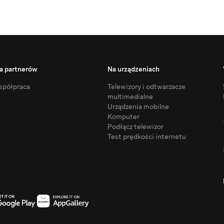
a partnerów
Na urządzeniach
półpraca
Telewizory i odtwarzacze
multimedialne
Urządzenia mobilne
Komputer
Podłącz telewizor
Test prędkości internetu