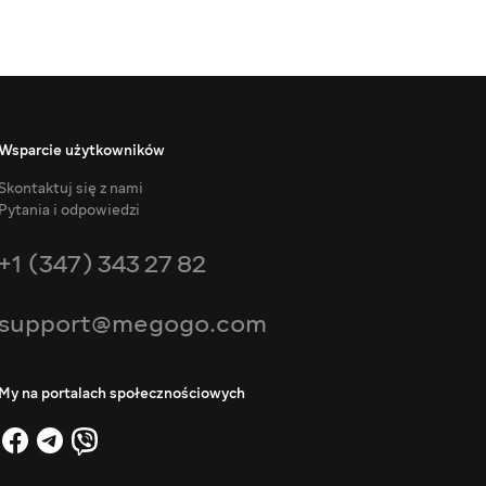
Wsparcie użytkowników
Skontaktuj się z nami
Pytania i odpowiedzi
+1 (347) 343 27 82
support@megogo.com
My na portalach społecznościowych