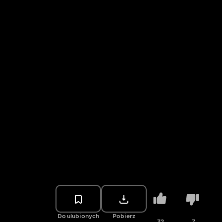
Do ulubionych
Pobierz
32
7