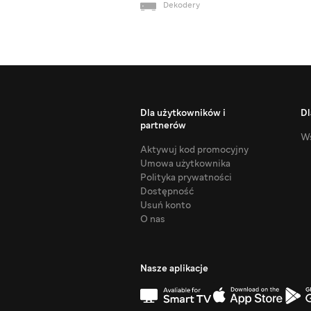
Dekodery
Dla użytkowników i
Dl
partnerów
Ws
Aktywuj kod promocyjny
Umowa użytkownika
Polityka prywatności
Dostępność
Usuń konto
O nas
Nasze aplikacje