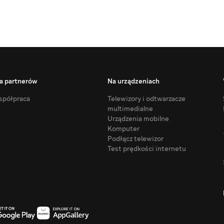
a partnerów
Na urządzeniach
półpraca
Telewizory i odtwarzacze
multimedialne
Urządzenia mobilne
Komputer
Podłącz telewizor
Test prędkości internetu