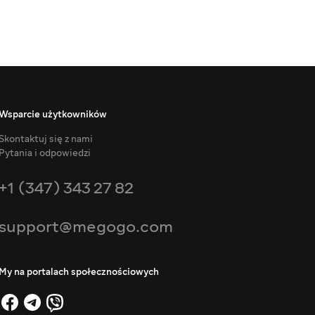
Wsparcie użytkowników
Skontaktuj się z nami
Pytania i odpowiedzi
+1 (347) 343 27 82
support@megogo.com
My na portalach społecznościowych