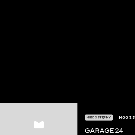
MGG
3.3
NIEDOSTĘPNY
GARAGE 24