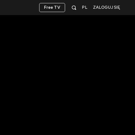
Free TV
PL
ZALOGUJ SIĘ