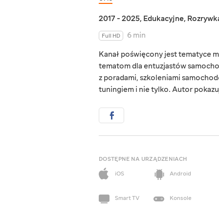
2017 - 2025
,
Edukacyjne
,
Rozrywk
6 min
Full HD
Kanał poświęcony jest tematyce m
tematom dla entuzjastów samocho
z poradami, szkoleniami samochod
tuningiem i nie tylko. Autor pokaz
DOSTĘPNE NA URZĄDZENIACH
iOS
Android
Smart TV
Konsole