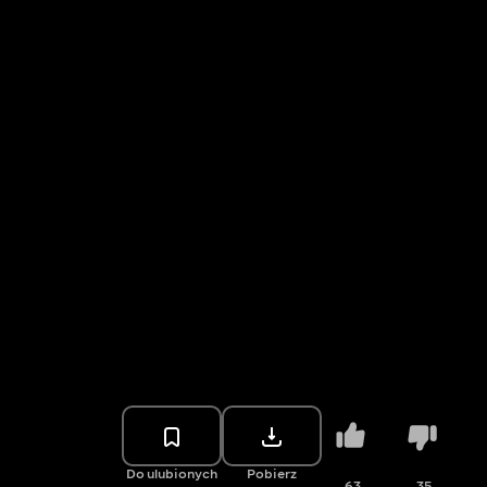
Do ulubionych
Pobierz
63
35