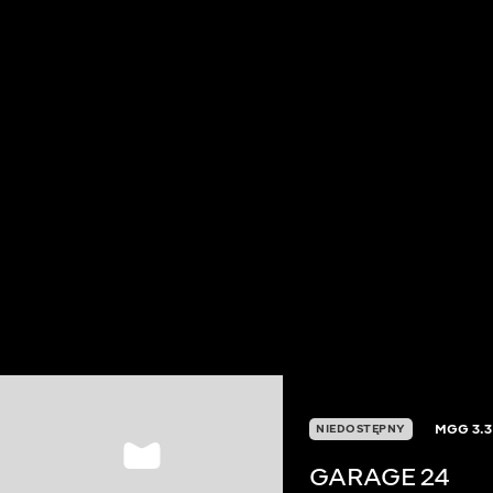
MGG
3.3
NIEDOSTĘPNY
GARAGE 24