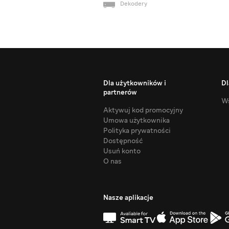
Dekodery
Dla użytkowników i
Dl
partnerów
Ws
Aktywuj kod promocyjny
Umowa użytkownika
Polityka prywatności
Dostępność
Usuń konto
O nas
Nasze aplikacje