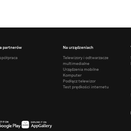
a partnerów
Na urządzeniach
półpraca
Telewizory i odtwarzacze
multimedialne
Urządzenia mobilne
Komputer
Podłącz telewizor
Test prędkości internetu