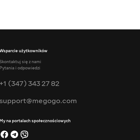
Wsparcie użytkowników
Skontaktuj się z nami
Pytania i odpowiedzi
+1 (347) 343 27 82
support@megogo.com
My na portalach społecznościowych