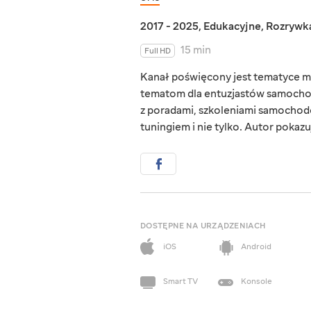
2017 - 2025
,
Edukacyjne
,
Rozrywk
15 min
Full HD
Kanał poświęcony jest tematyce m
tematom dla entuzjastów samocho
z poradami, szkoleniami samochod
tuningiem i nie tylko. Autor pokaz
DOSTĘPNE NA URZĄDZENIACH
iOS
Android
Smart TV
Konsole