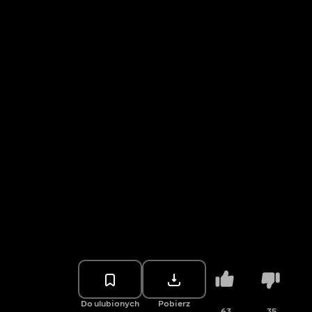
Do ulubionych
Pobierz
63
35