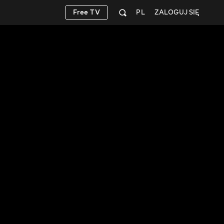
Free TV
PL
ZALOGUJ SIĘ