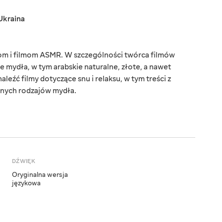
Ukraina
om i filmom ASMR. W szczególności twórca filmów
e mydła, w tym arabskie naturalne, złote, a nawet
leźć filmy dotyczące snu i relaksu, w tym treści z
żnych rodzajów mydła.
DŹWIĘK
Oryginalna wersja
językowa