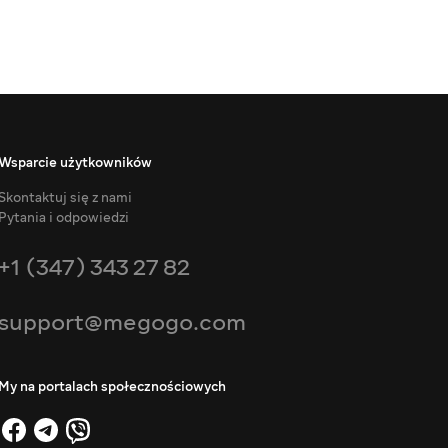
Wsparcie użytkowników
Skontaktuj się z nami
Pytania i odpowiedzi
+1 (347) 343 27 82
support@megogo.com
My na portalach społecznościowych