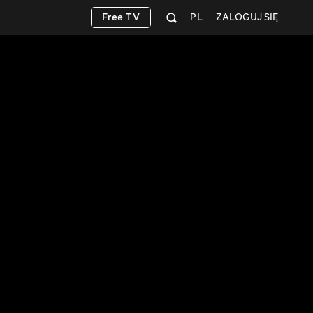
Free TV
PL
ZALOGUJ SIĘ