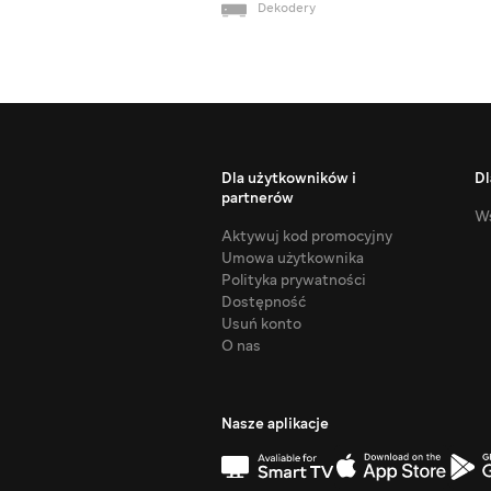
Dekodery
Dla użytkowników i
Dl
partnerów
Ws
Aktywuj kod promocyjny
Umowa użytkownika
Polityka prywatności
Dostępność
Usuń konto
O nas
Nasze aplikacje