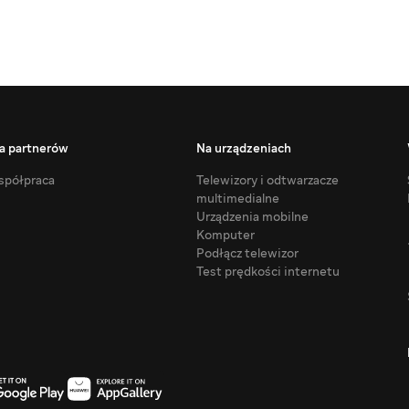
a partnerów
Na urządzeniach
półpraca
Telewizory i odtwarzacze
multimedialne
Urządzenia mobilne
Komputer
Podłącz telewizor
Test prędkości internetu