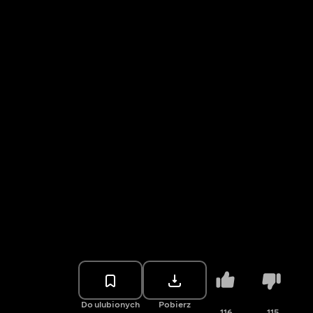
Do ulubionych
Pobierz
116
115