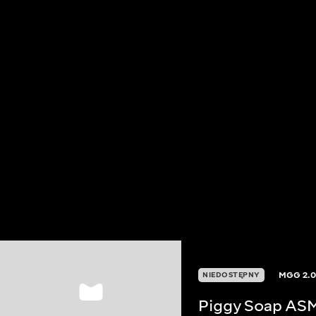
MGG
2.
NIEDOSTĘPNY
Piggy Soap AS