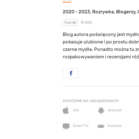
2020 - 2023
,
Rozrywka
,
Blogerzy
,
4 min
Full HD
Blog autora poświęcony jest mydł
pokazuje ulubione i po prostu dobr
czarne mydła. Ponadto można tu zna
rozpakowywaniem i recenzjami ró
DOSTĘPNE NA URZĄDZENIACH
iOS
Android
Smart TV
Konsole