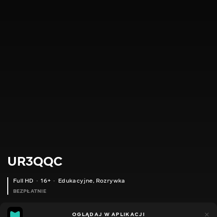
UR3QQC
Full HD
16+
Edukacyjne
,
Rozrywka
BEZPŁATNIE
18
21
OGLĄDAJ W APLIKACJI