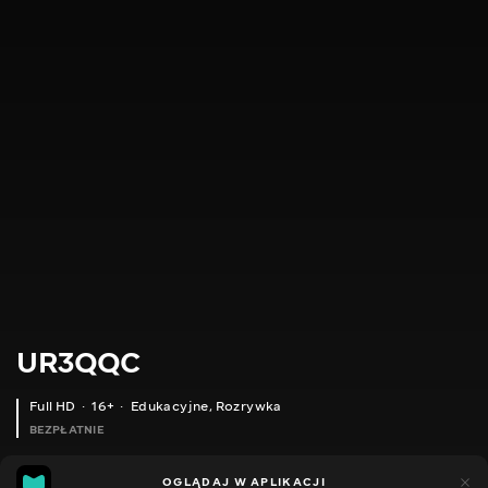
UR3QQC
Full HD
16+
Edukacyjne
,
Rozrywka
BEZPŁATNIE
18
21
OGLĄDAJ W APLIKACJI