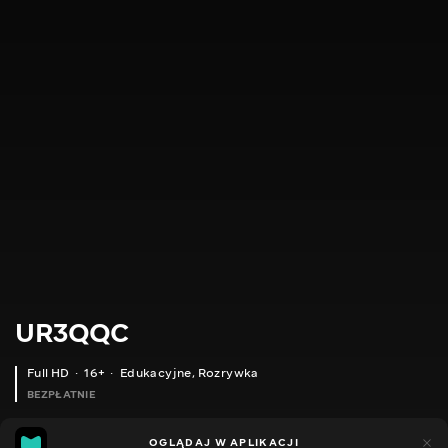
UR3QQC
Full HD
16+
Edukacyjne
,
Rozrywka
BEZPŁATNIE
18
21
OGLĄDAJ W APLIKACJI