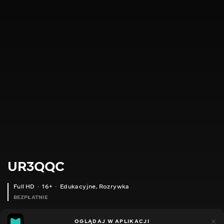
UR3QQC
Full HD
16+
Edukacyjne
,
Rozrywka
BEZPŁATNIE
18
21
OGLĄDAJ W APLIKACJI