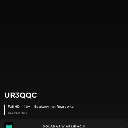
UR3QQC
Full HD
16+
Edukacyjne
,
Rozrywka
BEZPŁATNIE
18
21
OGLĄDAJ W APLIKACJI