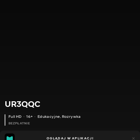
UR3QQC
Full HD
16+
Edukacyjne
,
Rozrywka
BEZPŁATNIE
18
21
OGLĄDAJ W APLIKACJI