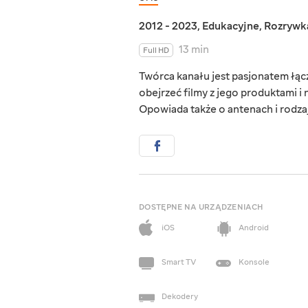
2012 - 2023
,
Edukacyjne
,
Rozrywk
13 min
Full HD
Twórca kanału jest pasjonatem łącz
obejrzeć filmy z jego produktami i 
Opowiada także o antenach i rodza
DOSTĘPNE NA URZĄDZENIACH
iOS
Android
Smart TV
Konsole
Dekodery