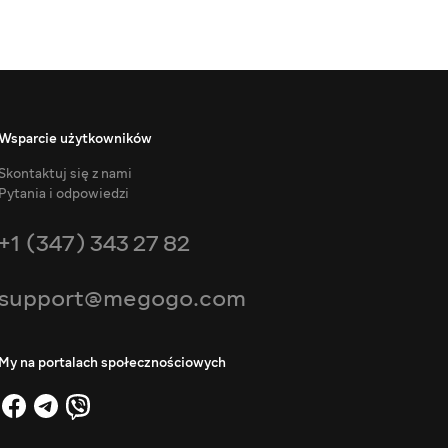
Wsparcie użytkowników
Skontaktuj się z nami
Pytania i odpowiedzi
+1 (347) 343 27 82
support@megogo.com
My na portalach społecznościowych