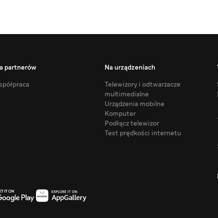
a partnerów
Na urządzeniach
półpraca
Telewizory i odtwarzacze
multimedialne
Urządzenia mobilne
Komputer
Podłącz telewizor
Test prędkości internetu