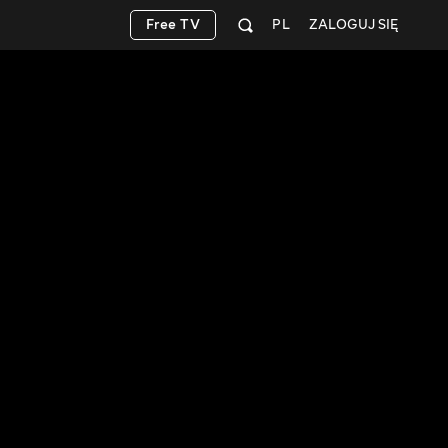
Free TV
PL
ZALOGUJ SIĘ