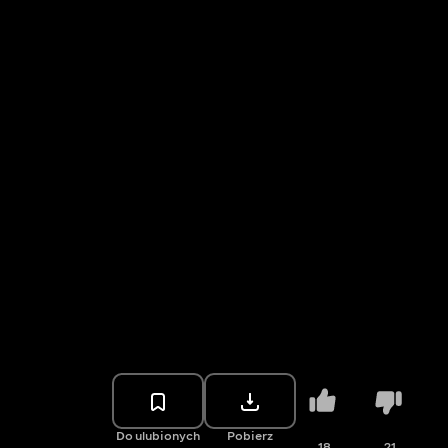
Do ulubionych
Pobierz
18
21