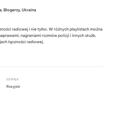
a
,
Blogerzy
,
Ukraina
ności radiowej i nie tylko. W różnych playlistach można
naprawami, nagraniami rozmów policji i innych służb.
jach łączności radiowej.
DŹWIĘK
Rosyjski