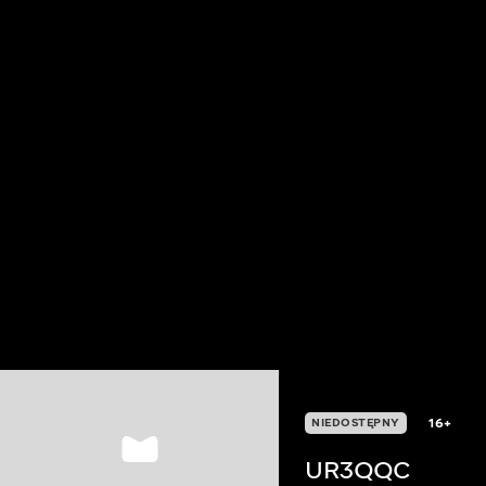
16+
NIEDOSTĘPNY
UR3QQC