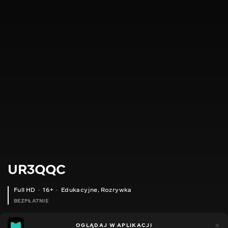
UR3QQC
Full HD
16+
Edukacyjne
,
Rozrywka
BEZPŁATNIE
18
21
OGLĄDAJ W APLIKACJI