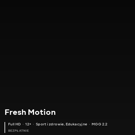
Fresh Motion
Full HD
12+
Sport i zdrowie
,
Edukacyjne
MGG 2.2
BEZPŁATNIE