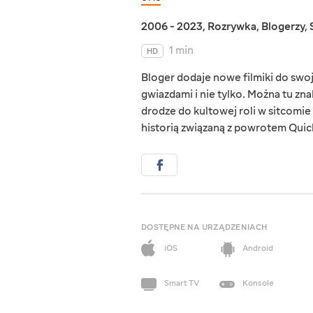
2006 - 2023
,
Rozrywka
,
Blogerzy
,
1 min
HD
Bloger dodaje nowe filmiki do swo
gwiazdami i nie tylko. Można tu z
drodze do kultowej roli w sitcomi
historią związaną z powrotem Quic
DOSTĘPNE NA URZĄDZENIACH
iOS
Android
Smart TV
Konsole