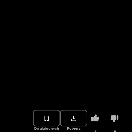
Do ulubionych
Pobierz
3
5