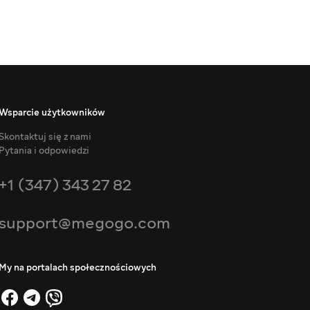
Wsparcie użytkowników
Skontaktuj się z nami
Pytania i odpowiedzi
+1 (347) 343 27 82
support@megogo.com
My na portalach społecznościowych