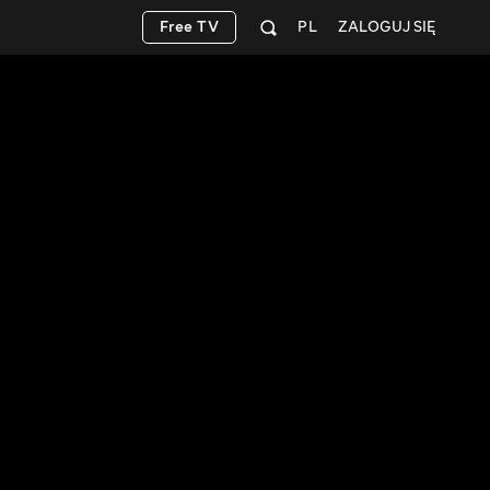
Free TV
PL
ZALOGUJ SIĘ