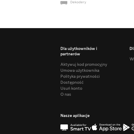
Dekodery
Dla użytkowników i
Dl
partnerów
Ws
Aktywuj kod promocyjny
Umowa użytkownika
Polityka prywatności
Dostępność
Usuń konto
O nas
Nasze aplikacje