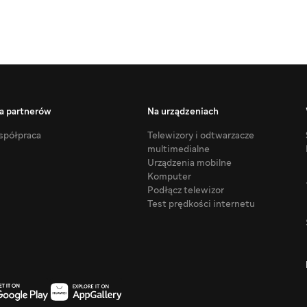
a partnerów
Na urządzeniach
półpraca
Telewizory i odtwarzacze
multimedialne
Urządzenia mobilne
Komputer
Podłącz telewizor
Test prędkości internetu