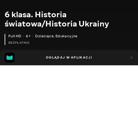
6 klasa. Historia
światowa/Historia Ukrainy
Full HD
6+
Dziecięce
,
Edukacyjne
BEZPŁATNIE
70
26
OGLĄDAJ W APLIKACJI
Dodano do ulubionych
UDOSTĘPNIJ
Lekcje
Facebook
Kopiuj link
6 КЛАС. ІСТОРІЯ. ОСВІТА, НАУКА, ВИХОВАННЯ ТА СІМЕЙНЕ ЖИТТЯ В ДАВНІЙ ГРЕЦІЇ
6 КЛАС. ІСТОРІЯ. ПІДКОРЕННЯ ГРЕЦІЇ МАКЕДОНІЄЮ