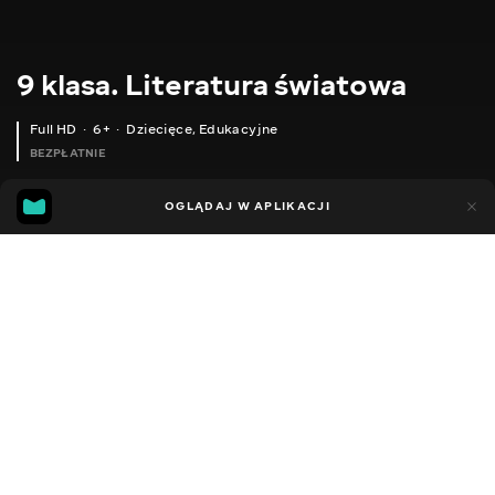
9 klasa. Literatura światowa
Full HD
6+
Dziecięce
,
Edukacyjne
BEZPŁATNIE
24
5
OGLĄDAJ W APLIKACJI
Dodano do ulubionych
UDOSTĘPNIJ
Lekcje
Facebook
Kopiuj link
9 КЛАС. ЗАРУБІЖНА ЛІТЕРАТУРА. ЕРІК ВОЛЬФ СІГЕЛ ІСТОРІЯ ОДНОГО КОХАННЯ
9 КЛАС. ЗАРУБІЖНА ЛІТЕРАТУРА. ЗМІНИ В ДРАМАТУРГІЇ КІНЦЯ ХІХ-ПОЧАТКУ ХХ СТОЛІТТЯ. ГЕНРІК ІБСЕН