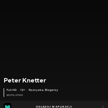
Peter Knetter
Full HD
12+
Rozrywka
,
Blogerzy
BEZPŁATNIE
23
10
OGLĄDAJ W APLIKACJI