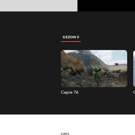
SEZON 3
Серія 76
OPIS