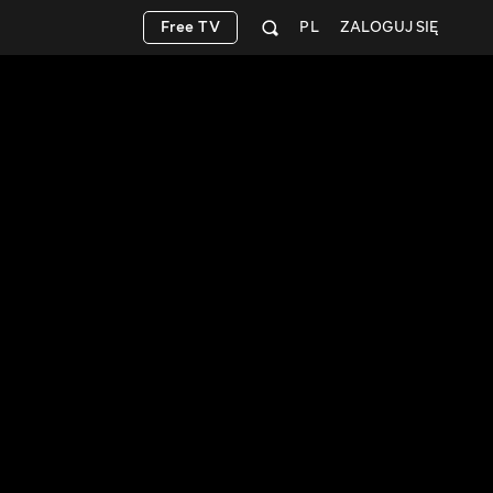
Free TV
PL
ZALOGUJ SIĘ