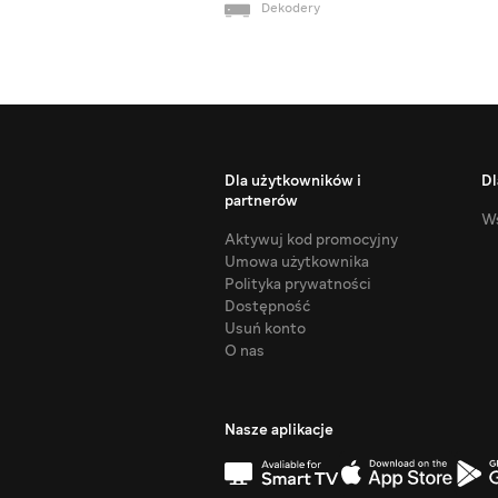
Dekodery
Dla użytkowników i
Dl
partnerów
Ws
Aktywuj kod promocyjny
Umowa użytkownika
Polityka prywatności
Dostępność
Usuń konto
O nas
Nasze aplikacje