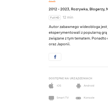
2012 - 2023
,
Rozrywka
,
Blogerzy
,
12 min
Full HD
Autor zabawnego wideobloga jest 
eksperymentowali z popularną grą L
związane z tym tematem. Ponadto d
oraz Japonii.
DOSTĘPNE NA URZĄDZENIACH
iOS
Android
Smart TV
Konsole