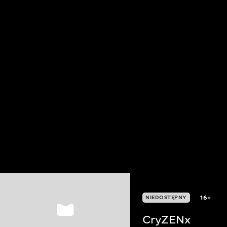
16+
NIEDOSTĘPNY
CryZENx