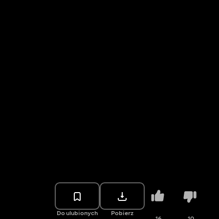
Do ulubionych
Pobierz
16
10