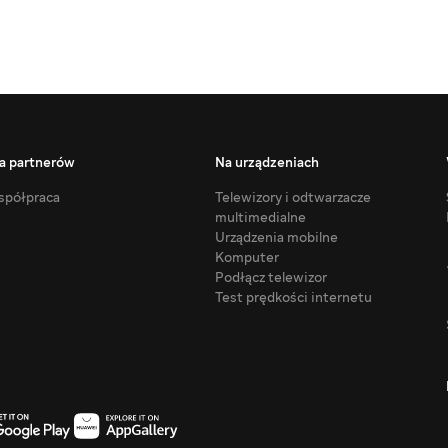
a partnerów
Na urządzeniach
półpraca
Telewizory i odtwarzacze
multimedialne
Urządzenia mobilne
Komputer
Podłącz telewizor
Test prędkości internetu