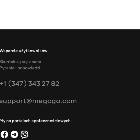
Wsparcie użytkowników
Skontaktuj się z nami
Pytania i odpowiedzi
+1 (347) 343 27 82
support@megogo.com
My na portalach społecznościowych